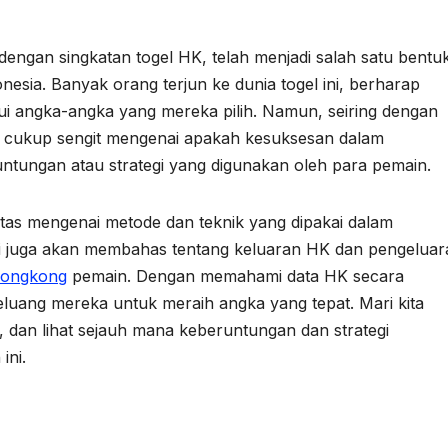
dengan singkatan togel HK, telah menjadi salah satu bentu
nesia. Banyak orang terjun ke dunia togel ini, berharap
i angka-angka yang mereka pilih. Namun, seiring dengan
g cukup sengit mengenai apakah kesuksesan dalam
runtungan atau strategi yang digunakan oleh para pemain.
ntas mengenai metode dan teknik yang dipakai dalam
mi juga akan membahas tentang keluaran HK dan pengeluar
hongkong
pemain. Dengan memahami data HK secara
uang mereka untuk meraih angka yang tepat. Mari kita
, dan lihat sejauh mana keberuntungan dan strategi
ini.