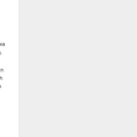
wa
.
an
h
n