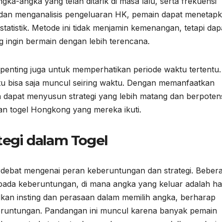
a-angka yang telah ditarik di masa lalu, serta frekuensi
n menganalisis pengeluaran HK, pemain dapat menetap
atistik. Metode ini tidak menjamin kemenangan, tetapi dap
ingin bermain dengan lebih terencana.
 penting juga untuk memperhatikan periode waktu tertentu.
u bisa saja muncul seiring waktu. Dengan memanfaatkan
 dapat menyusun strategi yang lebih matang dan berpoten
 togel Hongkong yang mereka ikuti.
tegi dalam Togel
debat mengenai peran keberuntungan dan strategi. Beber
ada keberuntungan, di mana angka yang keluar adalah has
kan insting dan perasaan dalam memilih angka, berharap
runtungan. Pandangan ini muncul karena banyak pemain