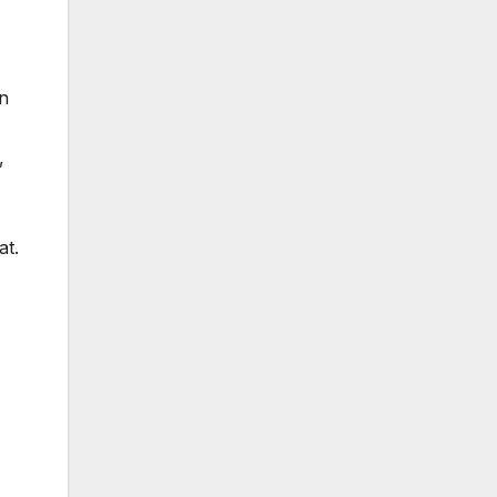
n
,
at.