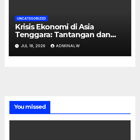
UNCATEGORIZED
Krisis Ekonomi di Asia
Tenggara: Tantangan dan
Peluang
JUL 18, 2026
ADMINALW
You missed