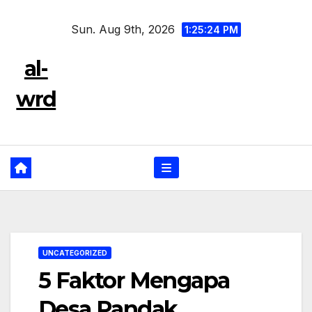
Skip
Sun. Aug 9th, 2026
to
1:25:25 PM
content
al-
wrd
UNCATEGORIZED
5 Faktor Mengapa
Desa Pandak