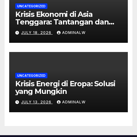
UNCATEGORIZED
Krisis Ekonomi di Asia
Tenggara: Tantangan dan
Peluang
JULY 18, 2026
ADMINALW
UNCATEGORIZED
Krisis Energi di Eropa: Solusi
yang Mungkin
JULY 13, 2026
ADMINALW