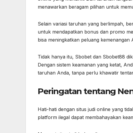
menawarkan beragam pilihan untuk memu
Selain variasi taruhan yang berlimpah, 
untuk mendapatkan bonus dan promo men
bisa meningkatkan peluang kemenangan 
Tidak hanya itu, Sbobet dan Sbobet88 dike
Dengan sistem keamanan yang ketat, And
taruhan Anda, tanpa perlu khawatir tent
Peringatan tentang Ne
Hati-hati dengan situs judi online yang ti
platform ilegal dapat membahayakan keama