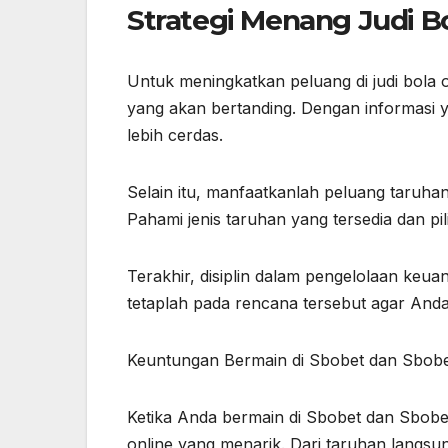
Strategi Menang Judi Bo
Untuk meningkatkan peluang di judi bola o
yang akan bertanding. Dengan informasi
lebih cerdas.
Selain itu, manfaatkanlah peluang taruhan
Pahami jenis taruhan yang tersedia dan pil
Terakhir, disiplin dalam pengelolaan keu
tetaplah pada rencana tersebut agar Anda
Keuntungan Bermain di Sbobet dan Sbob
Ketika Anda bermain di Sbobet dan Sbobet
online yang menarik. Dari taruhan langsu