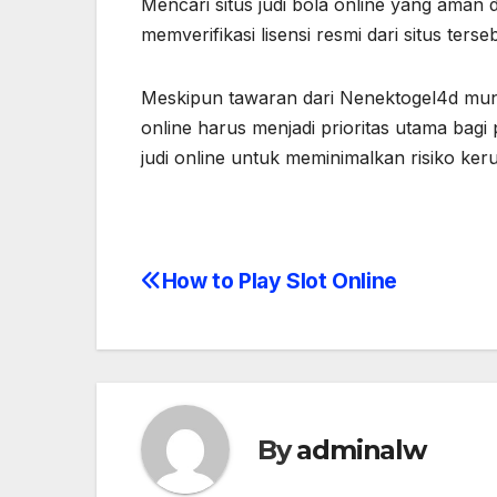
Mencari situs judi bola online yang aman 
memverifikasi lisensi resmi dari situs ter
Meskipun tawaran dari Nenektogel4d mungk
online harus menjadi prioritas utama bagi
judi online untuk meminimalkan risiko keru
How to Play Slot Online
Post
navigation
By
adminalw