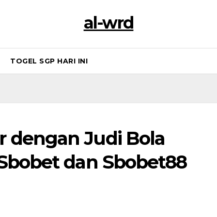
al-wrd
TOGEL SGP HARI INI
 dengan Judi Bola
 Sbobet dan Sbobet88