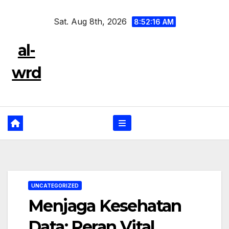
Skip
Sat. Aug 8th, 2026
to
8:52:16 AM
content
al-
wrd
UNCATEGORIZED
Menjaga Kesehatan
Data: Peran Vital