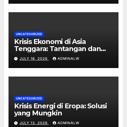
UNCATEGORIZED
Krisis Ekonomi di Asia
Tenggara: Tantangan dan
Peluang
JULY 18, 2026
ADMINALW
UNCATEGORIZED
Krisis Energi di Eropa: Solusi
yang Mungkin
JULY 13, 2026
ADMINALW