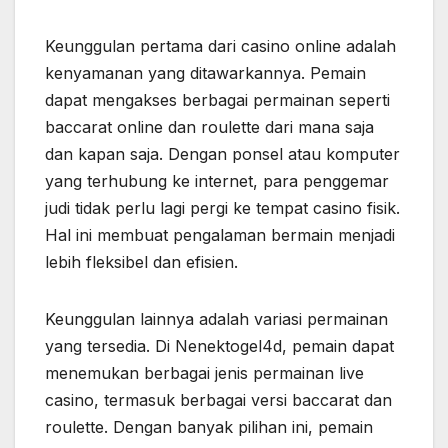
Keunggulan pertama dari casino online adalah
kenyamanan yang ditawarkannya. Pemain
dapat mengakses berbagai permainan seperti
baccarat online dan roulette dari mana saja
dan kapan saja. Dengan ponsel atau komputer
yang terhubung ke internet, para penggemar
judi tidak perlu lagi pergi ke tempat casino fisik.
Hal ini membuat pengalaman bermain menjadi
lebih fleksibel dan efisien.
Keunggulan lainnya adalah variasi permainan
yang tersedia. Di Nenektogel4d, pemain dapat
menemukan berbagai jenis permainan live
casino, termasuk berbagai versi baccarat dan
roulette. Dengan banyak pilihan ini, pemain