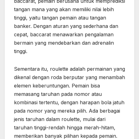
baccarat, pemain berusaha untuk memprediksi
tangan mana yang akan memiliki nilai lebih
tinggi, yaitu tangan pemain atau tangan
banker. Dengan aturan yang sederhana dan
cepat, baccarat menawarkan pengalaman
bermain yang mendebarkan dan adrenalin
tinggi.
Sementara itu, roulette adalah permainan yang
dikenal dengan roda berputar yang menambah
elemen keberuntungan. Pemain bisa
memasang taruhan pada nomor atau
kombinasi tertentu, dengan harapan bola jatuh
pada nomor yang mereka pilih. Ada berbagai
jenis taruhan dalam roulette, mulai dari
taruhan tinggi-rendah hingga merah-hitam,
memberikan banyak pilihan kepada pemain.