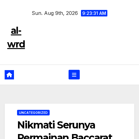
Skip
Sun. Aug 9th, 2026
to
9:23:32 AM
content
al-
wrd
UNCATEGORIZED
Nikmati Serunya
Permainan Baccarat