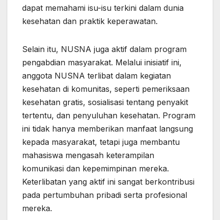
dapat memahami isu-isu terkini dalam dunia
kesehatan dan praktik keperawatan.
Selain itu, NUSNA juga aktif dalam program
pengabdian masyarakat. Melalui inisiatif ini,
anggota NUSNA terlibat dalam kegiatan
kesehatan di komunitas, seperti pemeriksaan
kesehatan gratis, sosialisasi tentang penyakit
tertentu, dan penyuluhan kesehatan. Program
ini tidak hanya memberikan manfaat langsung
kepada masyarakat, tetapi juga membantu
mahasiswa mengasah keterampilan
komunikasi dan kepemimpinan mereka.
Keterlibatan yang aktif ini sangat berkontribusi
pada pertumbuhan pribadi serta profesional
mereka.