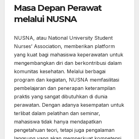
Masa Depan Perawat
melalui NUSNA
NUSNA, atau National University Student
Nurses’ Association, memberikan platform
yang kuat bagi mahasiswa keperawatan untuk
mengembangkan diri dan berkontribusi dalam
komunitas kesehatan. Melalui berbagai
program dan kegiatan, NUSNA memfasilitasi
pembelajaran dan penerapan keterampilan
praktis yang sangat dibutuhkan di dunia
perawatan. Dengan adanya kesempatan untuk
terlibat dalam pelatihan dan seminar,
mahasiswa tidak hanya mendapatkan
pengetahuan teori, tetapi juga pengalaman
langsung yang akan memperkuat kompetensi