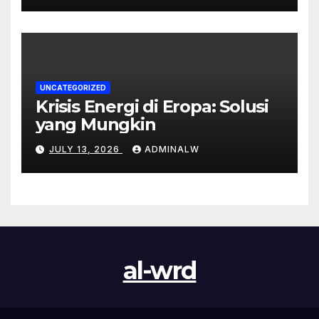
UNCATEGORIZED
Krisis Energi di Eropa: Solusi
yang Mungkin
JULY 13, 2026
ADMINALW
al-wrd