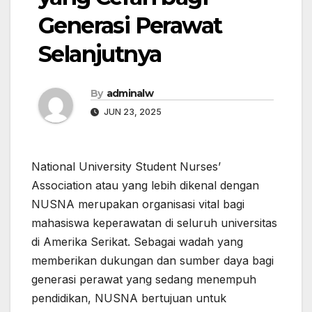
Generasi Perawat
Selanjutnya
By
adminalw
JUN 23, 2025
National University Student Nurses’
Association atau yang lebih dikenal dengan
NUSNA merupakan organisasi vital bagi
mahasiswa keperawatan di seluruh universitas
di Amerika Serikat. Sebagai wadah yang
memberikan dukungan dan sumber daya bagi
generasi perawat yang sedang menempuh
pendidikan, NUSNA bertujuan untuk