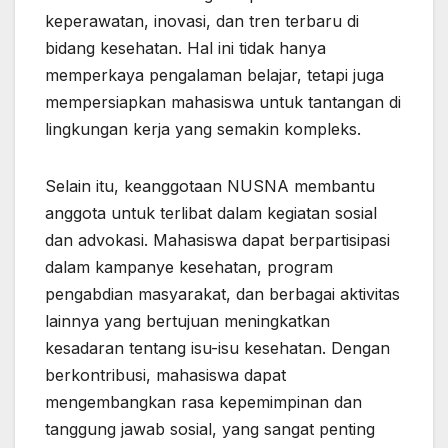
keperawatan, inovasi, dan tren terbaru di
bidang kesehatan. Hal ini tidak hanya
memperkaya pengalaman belajar, tetapi juga
mempersiapkan mahasiswa untuk tantangan di
lingkungan kerja yang semakin kompleks.
Selain itu, keanggotaan NUSNA membantu
anggota untuk terlibat dalam kegiatan sosial
dan advokasi. Mahasiswa dapat berpartisipasi
dalam kampanye kesehatan, program
pengabdian masyarakat, dan berbagai aktivitas
lainnya yang bertujuan meningkatkan
kesadaran tentang isu-isu kesehatan. Dengan
berkontribusi, mahasiswa dapat
mengembangkan rasa kepemimpinan dan
tanggung jawab sosial, yang sangat penting