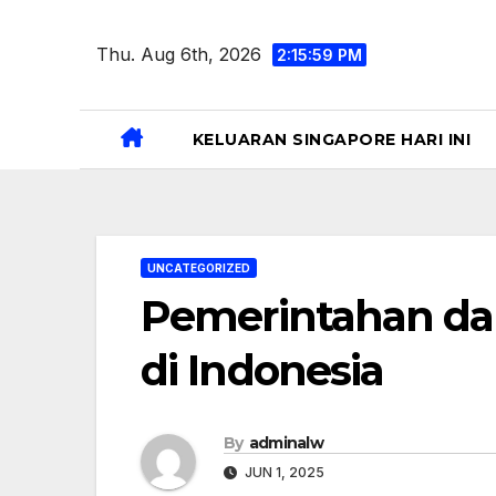
Skip
to
Thu. Aug 6th, 2026
2:16:00 PM
content
KELUARAN SINGAPORE HARI INI
UNCATEGORIZED
Pemerintahan d
di Indonesia
By
adminalw
JUN 1, 2025