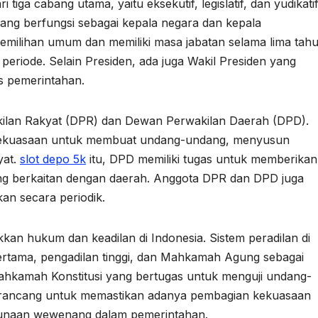
 tiga cabang utama, yaitu eksekutif, legislatif, dan yudikatif
yang berfungsi sebagai kepala negara dan kepala
pemilihan umum dan memiliki masa jabatan selama lima tah
riode. Selain Presiden, ada juga Wakil Presiden yang
s pemerintahan.
wakilan Rakyat (DPR) dan Dewan Perwakilan Daerah (DPD).
kekuasaan untuk membuat undang-undang, menyusun
yat.
slot depo 5k
itu, DPD memiliki tugas untuk memberikan
g berkaitan dengan daerah. Anggota DPR dan DPD juga
kan secara periodik.
kan hukum dan keadilan di Indonesia. Sistem peradilan di
ertama, pengadilan tinggi, dan Mahkamah Agung sebagai
a Mahkamah Konstitusi yang bertugas untuk menguji undang-
i dirancang untuk memastikan adanya pembagian kekuasaan
unaan wewenang dalam pemerintahan.