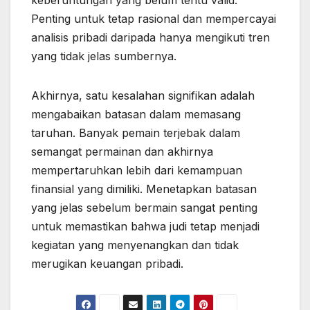
keberuntungan yang belum tentu valid.
Penting untuk tetap rasional dan mempercayai
analisis pribadi daripada hanya mengikuti tren
yang tidak jelas sumbernya.
Akhirnya, satu kesalahan signifikan adalah
mengabaikan batasan dalam memasang
taruhan. Banyak pemain terjebak dalam
semangat permainan dan akhirnya
mempertaruhkan lebih dari kemampuan
finansial yang dimiliki. Menetapkan batasan
yang jelas sebelum bermain sangat penting
untuk memastikan bahwa judi tetap menjadi
kegiatan yang menyenangkan dan tidak
merugikan keuangan pribadi.