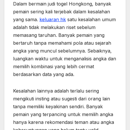
Dalam bermain judi togel Hongkong, banyak
pemain sering kali terjebak dalam kesalahan
yang sama.
keluaran hk
satu kesalahan umum
adalah tidak melakukan riset sebelum
memasang taruhan. Banyak pemain yang
bertaruh tanpa memahami pola atau sejarah
angka yang muncul sebelumnya. Sebaiknya,
luangkan waktu untuk menganalisis angka dan
memilih kombinasi yang lebih cermat
berdasarkan data yang ada.
Kesalahan lainnya adalah terlalu sering
mengikuti insting atau sugesti dari orang lain
tanpa memiliki keyakinan sendiri. Banyak
pemain yang terpancing untuk memilih angka
hanya karena rekomendasi teman atau angka