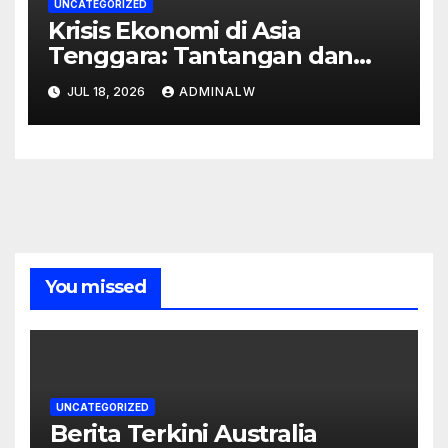
UNCATEGORIZED
Krisis Ekonomi di Asia
Tenggara: Tantangan dan
Peluang
JUL 18, 2026
ADMINALW
You missed
UNCATEGORIZED
Berita Terkini Australia