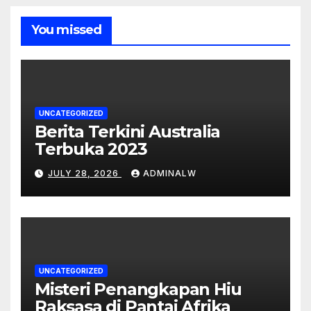
You missed
UNCATEGORIZED
Berita Terkini Australia
Terbuka 2023
JULY 28, 2026
ADMINALW
UNCATEGORIZED
Misteri Penangkapan Hiu
Raksasa di Pantai Afrika