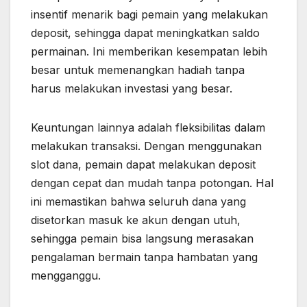
insentif menarik bagi pemain yang melakukan
deposit, sehingga dapat meningkatkan saldo
permainan. Ini memberikan kesempatan lebih
besar untuk memenangkan hadiah tanpa
harus melakukan investasi yang besar.
Keuntungan lainnya adalah fleksibilitas dalam
melakukan transaksi. Dengan menggunakan
slot dana, pemain dapat melakukan deposit
dengan cepat dan mudah tanpa potongan. Hal
ini memastikan bahwa seluruh dana yang
disetorkan masuk ke akun dengan utuh,
sehingga pemain bisa langsung merasakan
pengalaman bermain tanpa hambatan yang
mengganggu.