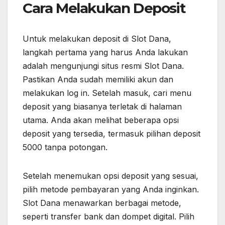
Cara Melakukan Deposit
Untuk melakukan deposit di Slot Dana,
langkah pertama yang harus Anda lakukan
adalah mengunjungi situs resmi Slot Dana.
Pastikan Anda sudah memiliki akun dan
melakukan log in. Setelah masuk, cari menu
deposit yang biasanya terletak di halaman
utama. Anda akan melihat beberapa opsi
deposit yang tersedia, termasuk pilihan deposit
5000 tanpa potongan.
Setelah menemukan opsi deposit yang sesuai,
pilih metode pembayaran yang Anda inginkan.
Slot Dana menawarkan berbagai metode,
seperti transfer bank dan dompet digital. Pilih