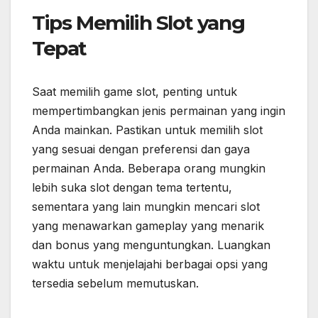
Tips Memilih Slot yang
Tepat
Saat memilih game slot, penting untuk
mempertimbangkan jenis permainan yang ingin
Anda mainkan. Pastikan untuk memilih slot
yang sesuai dengan preferensi dan gaya
permainan Anda. Beberapa orang mungkin
lebih suka slot dengan tema tertentu,
sementara yang lain mungkin mencari slot
yang menawarkan gameplay yang menarik
dan bonus yang menguntungkan. Luangkan
waktu untuk menjelajahi berbagai opsi yang
tersedia sebelum memutuskan.