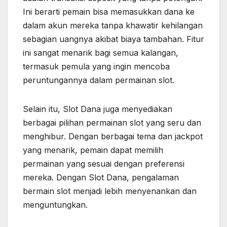
Ini berarti pemain bisa memasukkan dana ke
dalam akun mereka tanpa khawatir kehilangan
sebagian uangnya akibat biaya tambahan. Fitur
ini sangat menarik bagi semua kalangan,
termasuk pemula yang ingin mencoba
peruntungannya dalam permainan slot.
Selain itu, Slot Dana juga menyediakan
berbagai pilihan permainan slot yang seru dan
menghibur. Dengan berbagai tema dan jackpot
yang menarik, pemain dapat memilih
permainan yang sesuai dengan preferensi
mereka. Dengan Slot Dana, pengalaman
bermain slot menjadi lebih menyenankan dan
menguntungkan.