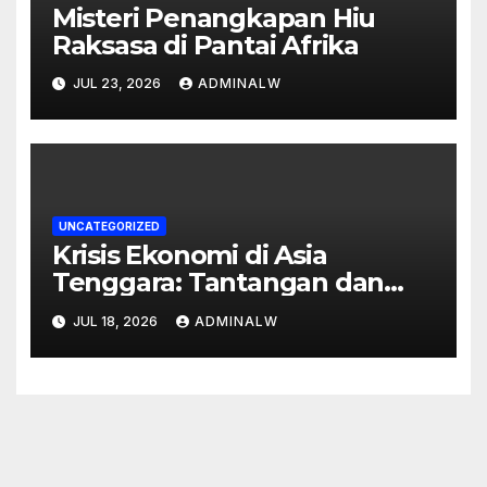
Misteri Penangkapan Hiu
Raksasa di Pantai Afrika
JUL 23, 2026
ADMINALW
UNCATEGORIZED
Krisis Ekonomi di Asia
Tenggara: Tantangan dan
Peluang
JUL 18, 2026
ADMINALW