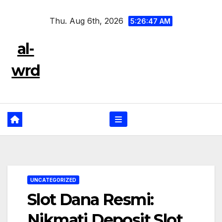
Skip
Thu. Aug 6th, 2026
to
5:26:48 AM
content
al-
wrd
UNCATEGORIZED
Slot Dana Resmi:
Nikmati Deposit Slot