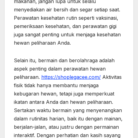
makanan, jangan lupa untuk selalu
menyediakan air bersih dan segar setiap saat.
Perawatan kesehatan rutin seperti vaksinasi,
pemeriksaan kesehatan, dan perawatan gigi
juga sangat penting untuk menjaga kesehatan
hewan peliharaan Anda.
Selain itu, bermain dan berolahraga adalah
aspek penting dalam perawatan hewan
peliharaan.
https://shoplegacee.com/
Aktivitas
fisik tidak hanya membantu menjaga
kebugaran hewan, tetapi juga memperkuat
ikatan antara Anda dan hewan peliharaan.
Sertakan waktu bermain yang menyenangkan
dalam rutinitas harian, baik itu dengan mainan,
berjalan-jalan, atau justru dengan permainan
interaktif. Dengan perhatian dan kasih sayang