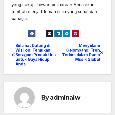
yang cukup, hewan peliharaan Anda akan
tumbuh menjadi teman setia yang sehat dan
bahagia.
Selamat Datang di
Menyelami
Post
WisHop: Temukan
Gelombang: Tren
Beragam Produk Unik
Terkini dalam Dunia
navigation
untuk Gaya Hidup
Musik Global
Anda!
By
adminalw