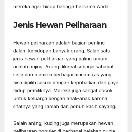
mereka agar hidup bahagia bersama Anda.
Jenis Hewan Peliharaan
Hewan peliharaan adalah bagian penting
dalam kehidupan banyak orang. Salah satu
jenis hewan peliharaan yang paling umum
adalah anjing. Anjing dikenal sebagai sahabat
setia dan memiliki berbagai macam ras yang
bisa dipilih sesuai dengan kepribadian dan gaya
hidup pemiliknya. Mereka juga sangat cocok
untuk keluarga dengan anak-anak karena
sifatnya yang ramah dan penuh kasih sayang.
Selain anjing, kucing juga merupakan hewan
peliharaan populer di berbagai belahan dunia.