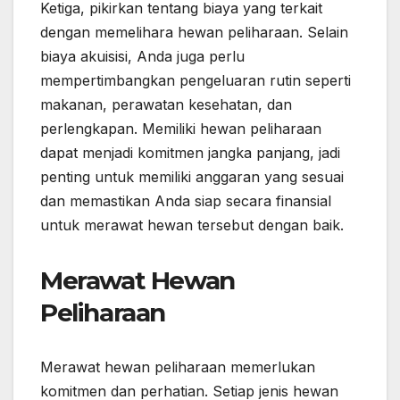
Ketiga, pikirkan tentang biaya yang terkait
dengan memelihara hewan peliharaan. Selain
biaya akuisisi, Anda juga perlu
mempertimbangkan pengeluaran rutin seperti
makanan, perawatan kesehatan, dan
perlengkapan. Memiliki hewan peliharaan
dapat menjadi komitmen jangka panjang, jadi
penting untuk memiliki anggaran yang sesuai
dan memastikan Anda siap secara finansial
untuk merawat hewan tersebut dengan baik.
Merawat Hewan
Peliharaan
Merawat hewan peliharaan memerlukan
komitmen dan perhatian. Setiap jenis hewan