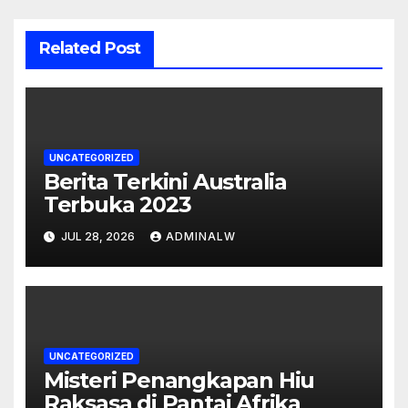
Related Post
UNCATEGORIZED
Berita Terkini Australia
Terbuka 2023
JUL 28, 2026
ADMINALW
UNCATEGORIZED
Misteri Penangkapan Hiu
Raksasa di Pantai Afrika