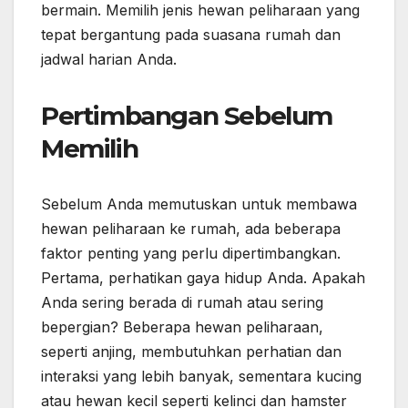
bermain. Memilih jenis hewan peliharaan yang
tepat bergantung pada suasana rumah dan
jadwal harian Anda.
Pertimbangan Sebelum
Memilih
Sebelum Anda memutuskan untuk membawa
hewan peliharaan ke rumah, ada beberapa
faktor penting yang perlu dipertimbangkan.
Pertama, perhatikan gaya hidup Anda. Apakah
Anda sering berada di rumah atau sering
bepergian? Beberapa hewan peliharaan,
seperti anjing, membutuhkan perhatian dan
interaksi yang lebih banyak, sementara kucing
atau hewan kecil seperti kelinci dan hamster